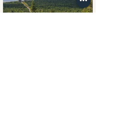
Wakacje
Więcej
Wycieczki Szklone,
Zielone Szkoły,
Białe Szkoły,
Zimowiska